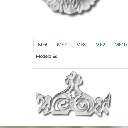
ME6
ME7
ME8
ME9
ME10
Modelo E6