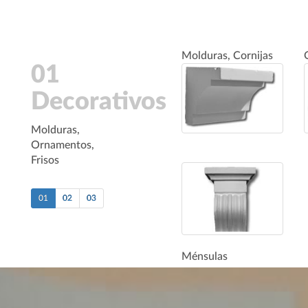
Molduras, Cornijas
01
Decorativos
Molduras,
Ornamentos,
Frisos
01
02
03
Ménsulas