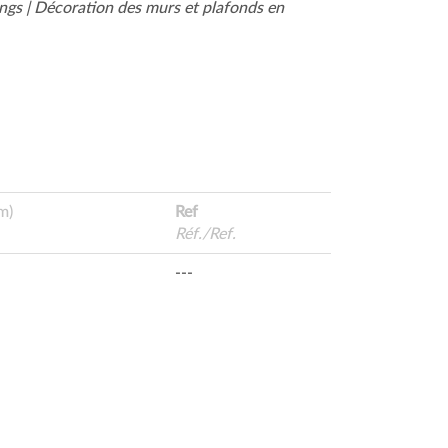
ings | Décoration des murs et plafonds en
m)
Ref
Réf./Ref.
---