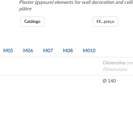
Plaster (gypsum) elements for wall decoration and ceil
plâtre
Catálogo
€€...preço
M05
M06
M07
M08
M010
Dimensões
(m
Dimensions
Ø 140