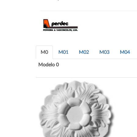
M0
M01
M02
M03
M04
Modelo 0