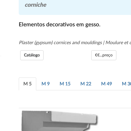
corniche
Elementos decorativos em gesso.
Plaster (gypsum) cornices and mouldings | Moulure et 
Catálogo
€€...preço
M 5
M 9
M 15
M 22
M 49
M 3