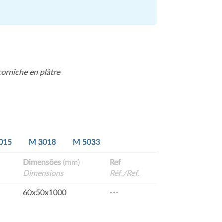
corniche en plâtre
015
M 3018
M 5033
Dimensões
(mm)
Ref
Dimensions
Réf./Ref.
60x50x1000
---