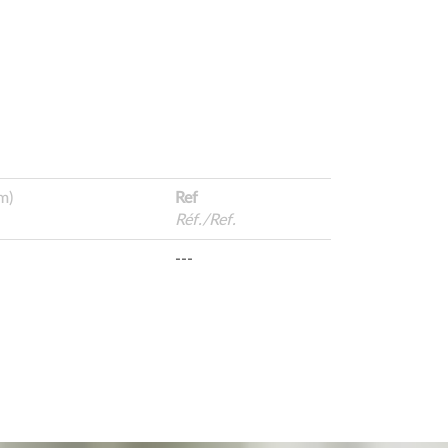
m)
Ref
Réf./Ref.
---