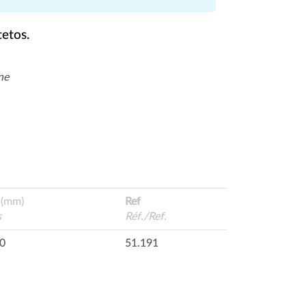
tetos.
ne
(mm)
Ref
s
Réf./Ref.
0
51.191