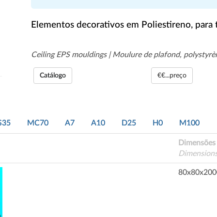
Elementos decorativos em Poliestireno, para 
Ceiling EPS mouldings | Moulure de plafond, polystyrè
Catálogo
€€...preço
S35
MC70
A7
A10
D25
H0
M100
Dimensões
Dimension
80x80x200