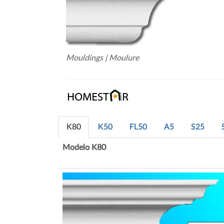
Mouldings | Moulure
K80
K50
FL50
A5
S25
Modelo K80