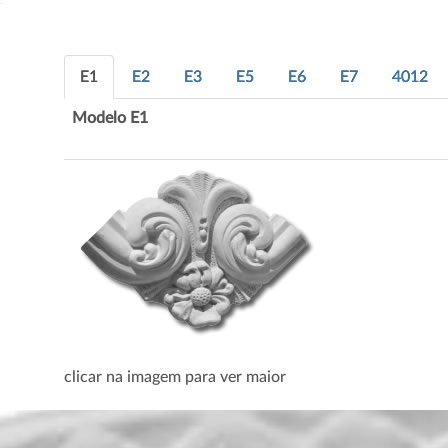
E1
E2
E3
E5
E6
E7
4012
Modelo E1
clicar na imagem para ver maior