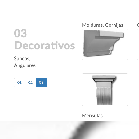
Molduras, Cornijas
03
Decorativos
Sancas,
Angulares
01
02
03
Ménsulas