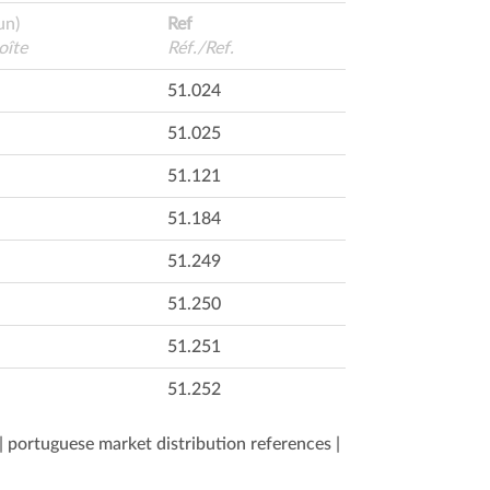
un)
Ref
oîte
Réf./Ref.
51.024
51.025
51.121
51.184
51.249
51.250
51.251
51.252
| portuguese market distribution references |