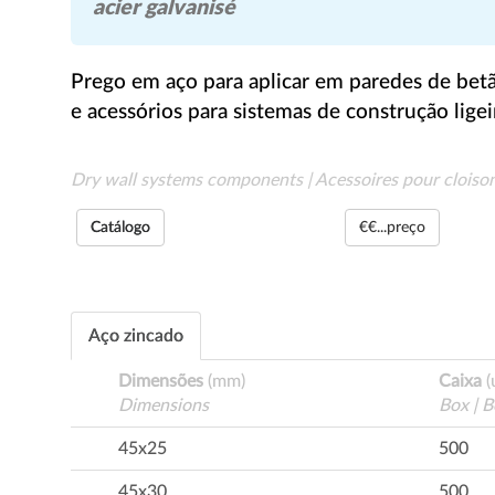
acier galvanisé
Prego em aço para aplicar em paredes de betã
e acessórios para sistemas de construção ligei
Dry wall systems components | Acessoires pour cloiso
Catálogo
€€...preço
Aço zincado
Dimensões
(mm)
Caixa
(
Dimensions
Box | B
45x25
500
45x30
500