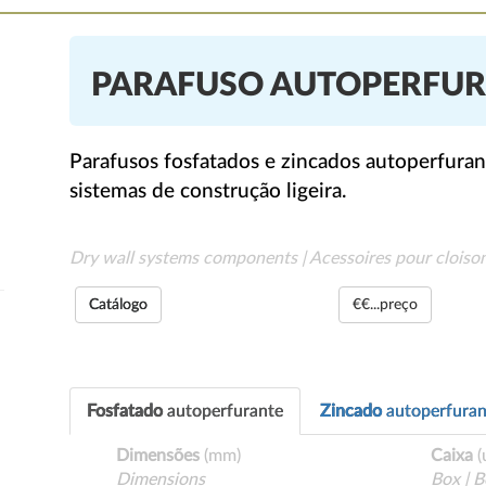
PARAFUSO AUTOPERFU
Parafusos fosfatados e zincados autoperfurant
sistemas de construção ligeira.
Dry wall systems components | Acessoires pour cloiso
Catálogo
€€...preço
Fosfatado
autoperfurante
Zincado
autoperfuran
Dimensões
(mm)
Caixa
(
Dimensions
Box | B