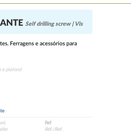
RANTE
Self drilling screw | Vis
es. Ferragens e acessórios para
n e plafond
te
un)
Ref
oîte
Réf./Ref.