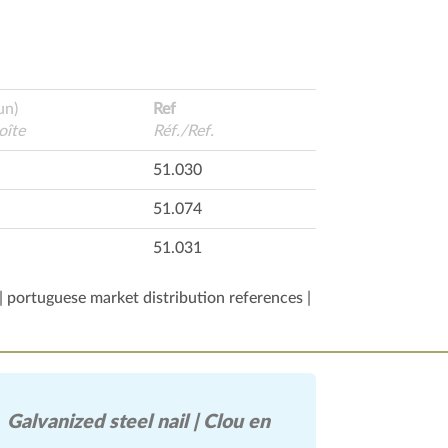
un)
Ref
oîte
Réf./Ref.
51.030
51.074
51.031
| portuguese market distribution references |
Galvanized steel nail | Clou en