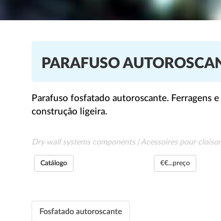
PARAFUSO AUTOROSCA
Parafuso fosfatado autoroscante. Ferragens e 
construção ligeira.
Dry wall systems components | Acessoires pour cloiso
Catálogo
€€...preço
Fosfatado autoroscante