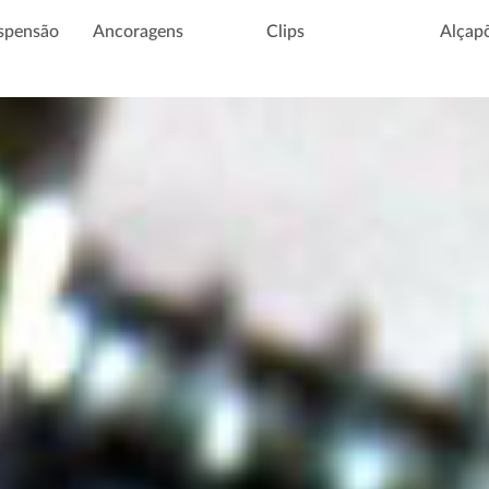
spensão
Ancoragens
Clips
Alçap