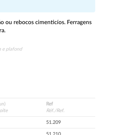
o ou rebocos cimenticíos. Ferragens
ra.
n e plafond
un)
Ref
oîte
Réf./Ref.
51.209
51.210