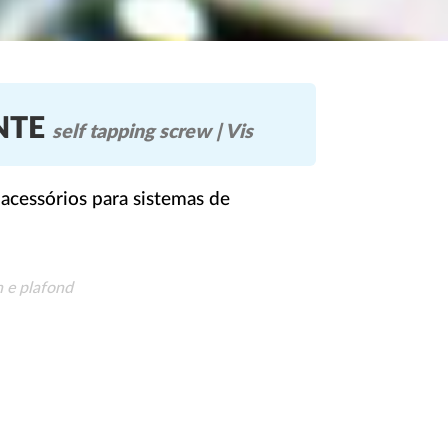
NTE
self tapping screw | Vis
acessórios para sistemas de
n e plafond