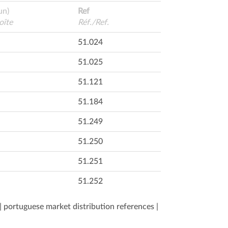
un)
Ref
oîte
Réf./Ref.
51.024
51.025
51.121
51.184
51.249
51.250
51.251
51.252
| portuguese market distribution references |