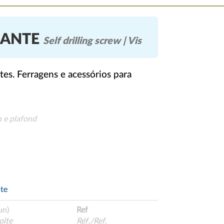
RANTE
Self drilling screw | Vis
es. Ferragens e acessórios para
n e plafond
te
un)
Ref
oîte
Réf./Ref.