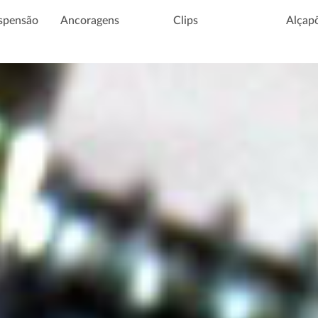
spensão
Ancoragens
Clips
Alçap