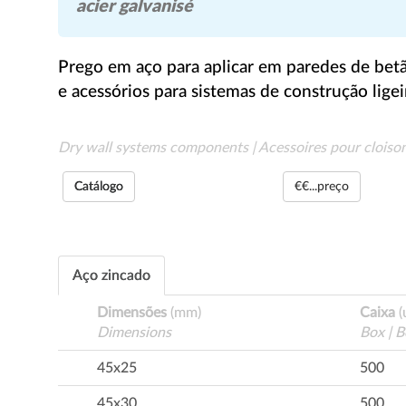
acier galvanisé
Prego em aço para aplicar em paredes de betã
e acessórios para sistemas de construção ligei
Dry wall systems components | Acessoires pour cloiso
Catálogo
€€...preço
Aço zincado
Dimensões
(mm)
Caixa
(
Dimensions
Box | B
45x25
500
45x30
500