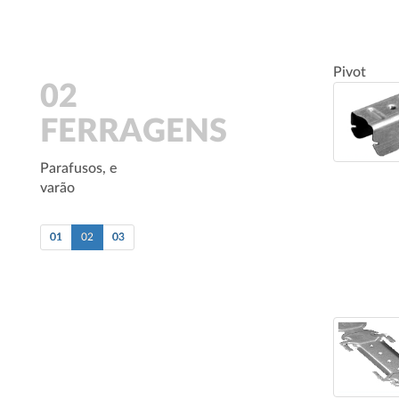
Pivot
02
FERRAGENS
Parafusos, e
varão
01
02
03