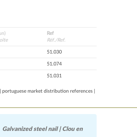
un)
Ref
oîte
Réf./Ref.
51.030
51.074
51.031
| portuguese market distribution references |
Galvanized steel nail | Clou en