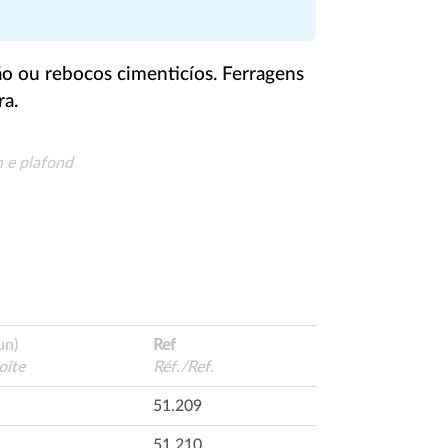
o ou rebocos cimenticíos. Ferragens
ra.
n e plafond
un)
Ref
oîte
Réf./Ref.
51.209
51.210