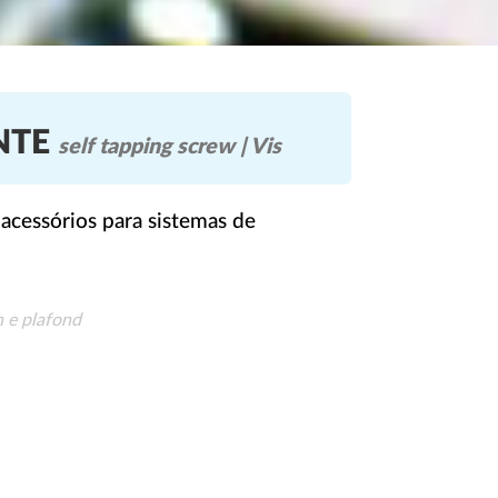
NTE
self tapping screw | Vis
acessórios para sistemas de
n e plafond