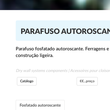
PARAFUSO AUTOROSCA
Parafuso fosfatado autoroscante. Ferragens e 
construção ligeira.
Dry wall systems components | Acessoires pour cloiso
Catálogo
€€...preço
Fosfatado autoroscante