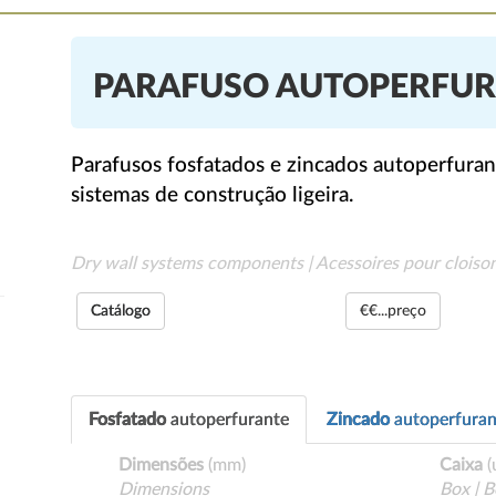
PARAFUSO AUTOPERFU
Parafusos fosfatados e zincados autoperfurant
sistemas de construção ligeira.
Dry wall systems components | Acessoires pour cloiso
Catálogo
€€...preço
Fosfatado
autoperfurante
Zincado
autoperfuran
Dimensões
(mm)
Caixa
(
Dimensions
Box | B