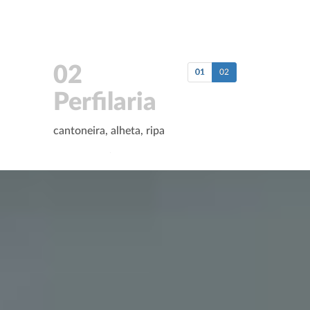
02
01
02
Perfilaria
cantoneira, alheta, ripa