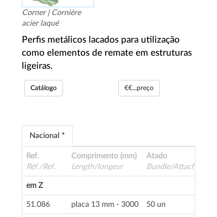
Corner | Cornière
acier laqué
Perfis metálicos lacados para utilização
como elementos de remate em estruturas
ligeiras.
Catálogo
€€...preço
Nacional *
Ref.
Comprimento (mm)
Atado
Réf./Ref.
Length/longeur
Bundle/Attaché
em Z
51.086
placa 13 mm - 3000
50 un