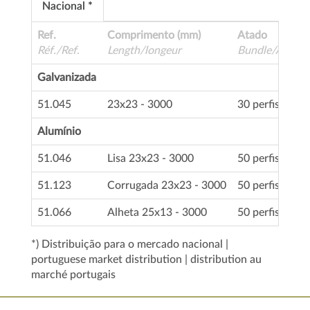
Nacional *
Ref.
Comprimento (mm)
Atado
Réf./Ref.
Length/longeur
Bundle/Attach
Galvanizada
51.045
23x23 - 3000
30 perfis
Alumínio
51.046
Lisa 23x23 - 3000
50 perfis
51.123
Corrugada 23x23 - 3000
50 perfis
51.066
Alheta 25x13 - 3000
50 perfis
*) Distribuição para o mercado nacional |
portuguese market distribution | distribution au
marché portugais