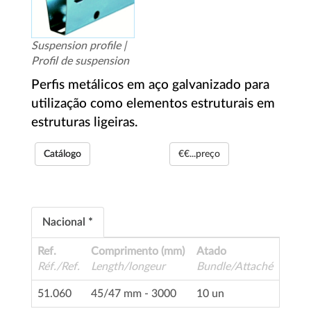
Suspension profile |
Profil de suspension
Perfis metálicos em aço galvanizado para
utilização como elementos estruturais em
estruturas ligeiras.
Catálogo
€€...preço
Nacional *
Ref.
Comprimento (mm)
Atado
Réf./Ref.
Length/longeur
Bundle/Attaché
51.060
45/47 mm - 3000
10 un