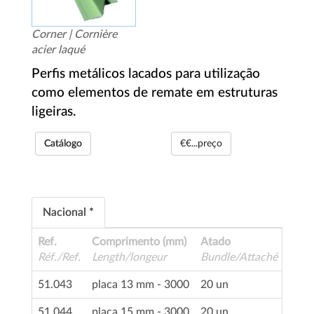
Corner | Cornière
acier laqué
Perfis metálicos lacados para utilização
como elementos de remate em estruturas
ligeiras.
Catálogo
€€...preço
Nacional *
Ref.
Comprimento (mm)
Atado
Réf./Ref.
Length/longeur
Bundle/Attaché
51.043
placa 13 mm - 3000
20 un
51.044
placa 15 mm - 3000
20 un