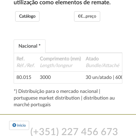
utilização como elementos de remate.
Catálogo
€€...preço
Nacional *
Ref.
Comprimento (mm)
Atado
Réf./Ref.
Length/longeur
Bundle/Attaché
80.015
3000
30 un/atado | 600 un/p
*) Distribuição para o mercado nacional |
portuguese market distribution | distribution au
marché portugais
inicio
(+351)
227 456 673