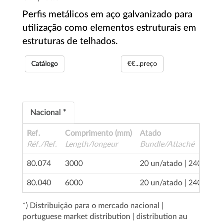
Perfis metálicos em aço galvanizado para
utilização como elementos estruturais em
estruturas de telhados.
Catálogo
€€...preço
Nacional *
Ref.
Comprimento (mm)
Atado
Réf./Ref.
Length/longeur
Bundle/Attaché
80.074
3000
20 un/atado | 240 un/p
80.040
6000
20 un/atado | 240 un/p
*) Distribuição para o mercado nacional |
portuguese market distribution | distribution au