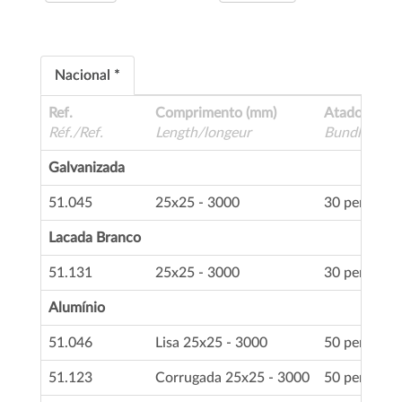
Nacional *
Ref.
Comprimento (mm)
Atado
Réf./Ref.
Length/longeur
Bundle/Atta
Galvanizada
51.045
25x25 - 3000
30 perfis
Lacada Branco
51.131
25x25 - 3000
30 perfis
Alumínio
51.046
Lisa 25x25 - 3000
50 perfis
51.123
Corrugada 25x25 - 3000
50 perfis