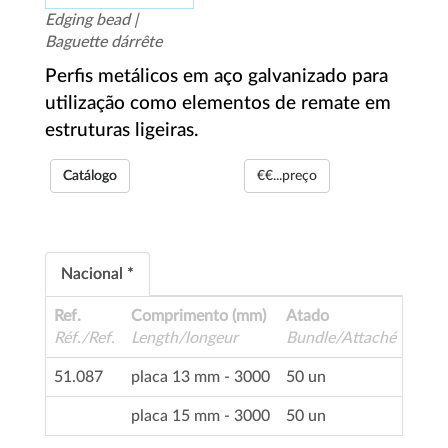
Edging bead |
Baguette dárrête
Perfis metálicos em aço galvanizado para
utilização como elementos de remate em
estruturas ligeiras.
Catálogo
€€...preço
Nacional *
Ref.
Comprimento (mm)
Atado
Réf./Ref.
Length/longeur
Bundle/Attaché
51.087
placa 13 mm - 3000
50 un
placa 15 mm - 3000
50 un